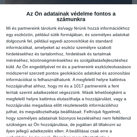
Az Ön adatainak védelme fontos a
számunkra
Mi és partnereink tárolunk és/vagy férünk hozzá információkhoz
egy eszközön, például sütik formájában, és személyes adatokat
dolgozunk fel, például egyedi azonosítókat és standard
információkat, amelyeket az eszköz személyre szabott
hirdetésekhez és tartalomhoz, hirdetések és tartalmak
méréséhez, közönségmérésekhez és szolgáltatásfejlesztéshez
küld.
Az Ön engedélyével mi és a partnereink eszközleolvasásos
módszerrel szerzett pontos geolokációs adatokat és azonosítási
információkat is felhasználhatunk. A megfelelő helyre kattintva
hozzájárulhat ahhoz, hogy mi és a 1017 partnereink a fent
leírtak szerint adatkezelést végezzünk. Másik lehetőségként a
megfelelő helyre kattintva elutasíthatja a hozzájárulást, vagy a
hozzájárulás megadása előtt részletesebb információkhoz
juthat, és megváltoztathatja beállításait.
Felhívjuk figyelmét,
hogy személyes adatainak bizonyos kezeléséhez nem feltétlenül
szükséges az Ön hozzájárulása, de jogában áll tiltakozni az
ilyen jellegű adatkezelés ellen. A beállításai csak erre a